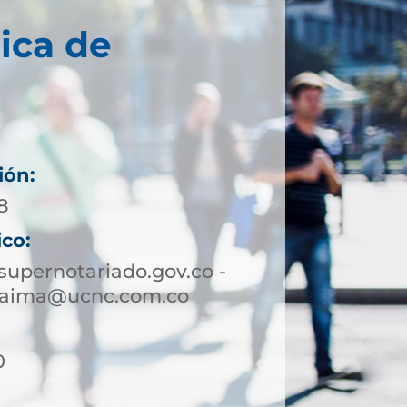
ica de
ión:
8
ico:
upernotariado.gov.co -
yaima@ucnc.com.co
0