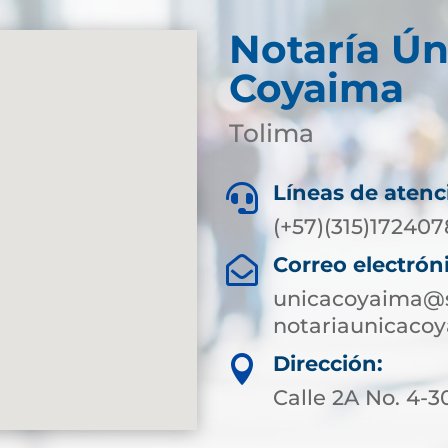
Notaría Ún
Coyaima
Tolima
Líneas de atenc

(+57)(315)172407
Correo electrón

unicacoyaima@s
notariaunicaco
Dirección:

Calle 2A No. 4-3