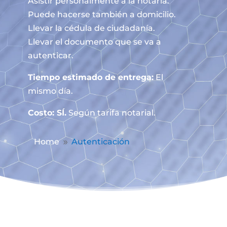
Asistir personalmente a la notaría.
Puede hacerse también a domicilio.
Llevar la cédula de ciudadanía.
Llevar el documento que se va a
autenticar.
Tiempo estimado de entrega:
El
mismo día.
Costo: SÍ.
Según tarifa notarial.
Home
Autenticación
9