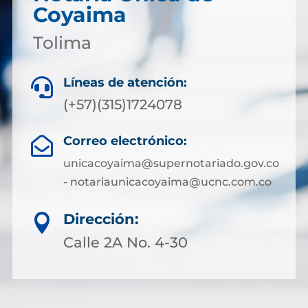
Coyaima
Tolima
Líneas de atención:

(+57)(315)1724078
Correo electrónico:

unicacoyaima@supernotariado.gov.co
- notariaunicacoyaima@ucnc.com.co
Dirección:

Calle 2A No. 4-30