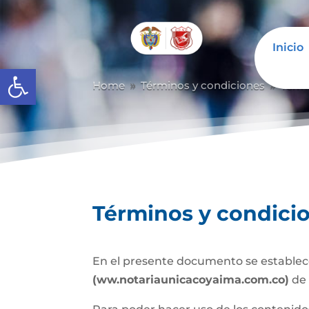
Inicio
Abrir barra de herramientas
Home
Términos y condiciones
Térm
9
9
Términos y condici
En el presente documento se establece
(ww.notariaunicacoyaima.com.co)
de 