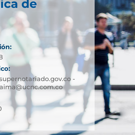
ica de
ión:
8
ico:
upernotariado.gov.co -
yaima@ucnc.com.co
0