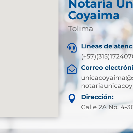
Notaría Ún
Coyaima
Tolima
Líneas de atenc

(+57)(315)172407
Correo electrón

unicacoyaima@s
notariaunicaco
Dirección:

Calle 2A No. 4-3