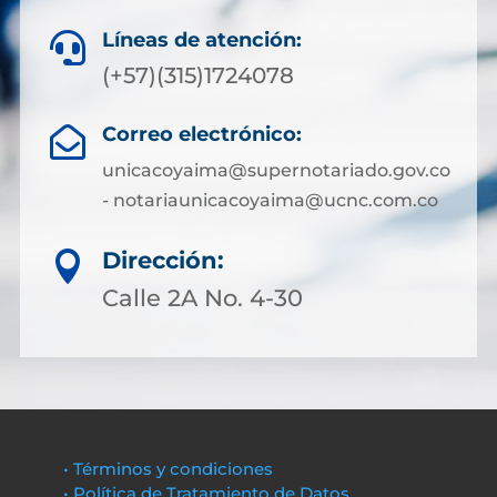
Líneas de atención:

(+57)(315)1724078
Correo electrónico:

unicacoyaima@supernotariado.gov.co
- notariaunicacoyaima@ucnc.com.co
Dirección:

Calle 2A No. 4-30
• Términos y condiciones
• Política de Tratamiento de Datos