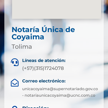
Notaría Única de
Coyaima
Tolima
Líneas de atención:

(+57)(315)1724078
Correo electrónico:

unicacoyaima@supernotariado.gov.co
- notariaunicacoyaima@ucnc.com.co