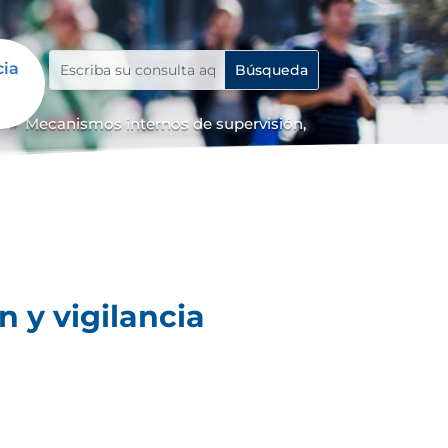
cia
o
Mecanismos internos de supervisión,
9
 y vigilancia