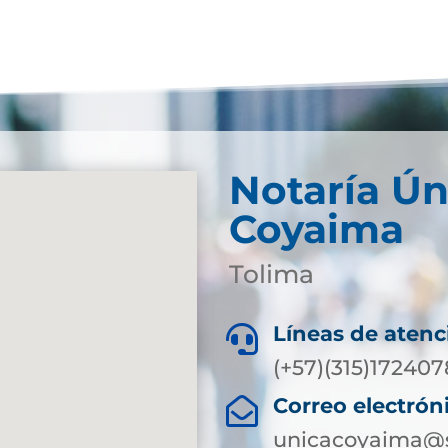
Notaría Ún
Coyaima
Tolima
Líneas de atenc

(+57)(315)172407
Correo electrón

unicacoyaima@s