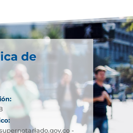
ica de
ión:
8
ico:
upernotariado.gov.co -