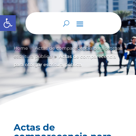
Abrir barra de herramientas
Home
Actas de comparecencia para otorgar
9
escritura pública
Actas de comparecencia
9
para otorgar escritura pública
Actas de