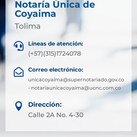
Notaría Única de
Coyaima
Tolima
Líneas de atención:

(+57)(315)1724078
Correo electrónico:

unicacoyaima@supernotariado.gov.co
- notariaunicacoyaima@ucnc.com.co
Dirección:

Calle 2A No. 4-30