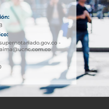
ión:
8
ico:
upernotariado.gov.co -
yaima@ucnc.com.co
0