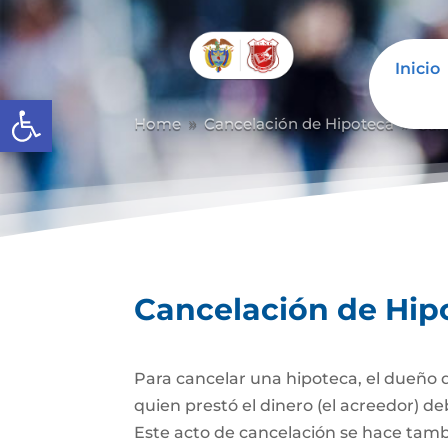
Inicio
Abrir barra de herramientas
Home
Cancelación de Hipoteca
Can
9
9
Cancelación de Hip
Para cancelar una hipoteca, el dueño d
quien prestó el dinero (el acreedor) de
Este acto de cancelación se hace tambi