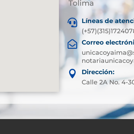
Tolima
Líneas de atenc

(+57)(315)172407
Correo electrón

unicacoyaima@s
notariaunicaco
Dirección:

Calle 2A No. 4-3