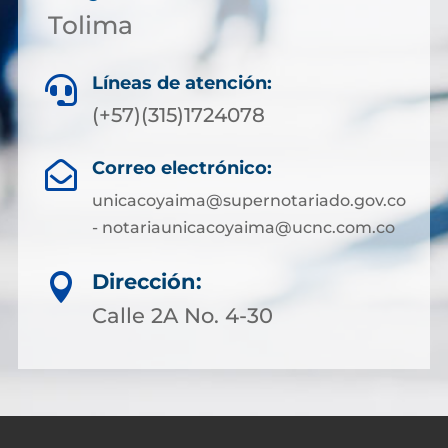
Tolima
Líneas de atención:

(+57)(315)1724078
Correo electrónico:

unicacoyaima@supernotariado.gov.co
- notariaunicacoyaima@ucnc.com.co
Dirección:

Calle 2A No. 4-30