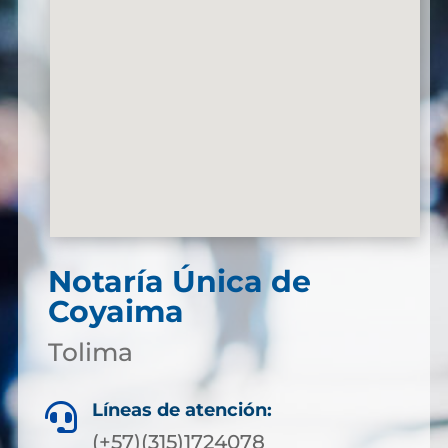
Notaría Única de
Coyaima
Tolima
Líneas de atención:

(+57)(315)1724078