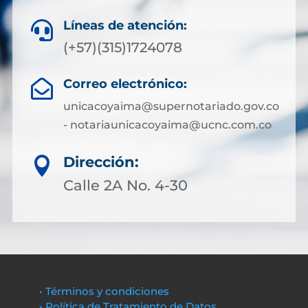
Líneas de atención:

(+57)(315)1724078
Correo electrónico:

unicacoyaima@supernotariado.gov.co
- notariaunicacoyaima@ucnc.com.co
Dirección:

Calle 2A No. 4-30
• Términos y condiciones
• Política de Tratamiento de Datos