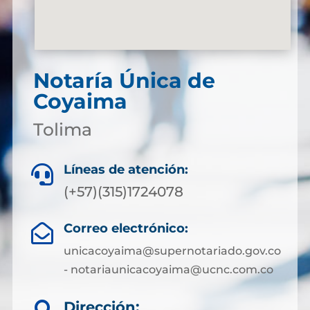
Notaría Única de
Coyaima
Tolima
Líneas de atención:

(+57)(315)1724078
Correo electrónico:

unicacoyaima@supernotariado.gov.co
- notariaunicacoyaima@ucnc.com.co
Dirección: