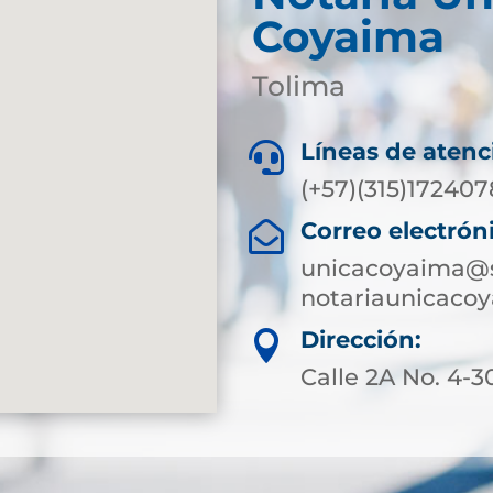
Coyaima
Tolima
Líneas de atenc

(+57)(315)172407
Correo electrón

unicacoyaima@s
notariaunicaco
Dirección:

Calle 2A No. 4-3