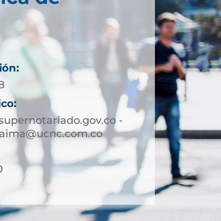
ión:
8
ico:
upernotariado.gov.co -
yaima@ucnc.com.co
0