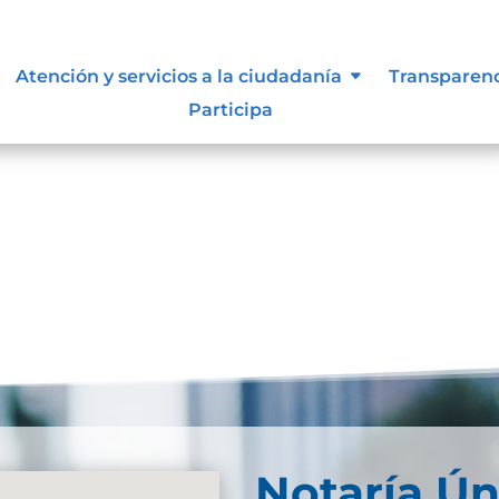
, niñas y adolescentes
Atención y servicios a la ciudadanía
Transparen
Participa
p-content/uploads/2022/05/Cartilla-Ninos-Ninos-y-
Notaría Ún