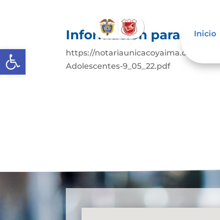
Información para niños
Inicio
Abrir barra de herramientas
https://notariaunicacoyaima.com.co/w
Adolescentes-9_05_22.pdf