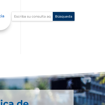
cia
ica de