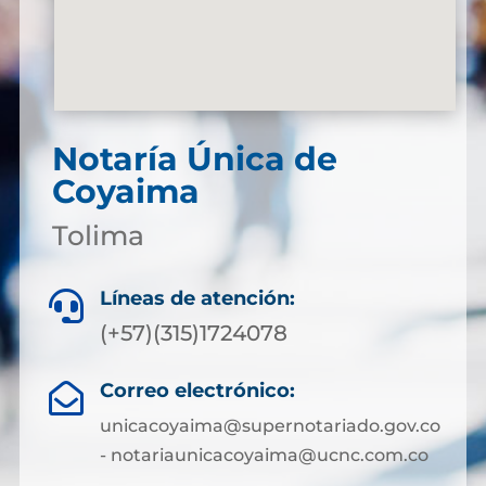
Notaría Única de
Coyaima
Tolima
Líneas de atención:

(+57)(315)1724078
Correo electrónico:

unicacoyaima@supernotariado.gov.co
- notariaunicacoyaima@ucnc.com.co