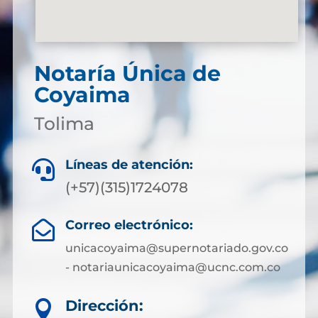
Notaría Única de
Coyaima
Tolima
Líneas de atención:

(+57)(315)1724078
Correo electrónico:

unicacoyaima@supernotariado.gov.co
- notariaunicacoyaima@ucnc.com.co
Dirección:
