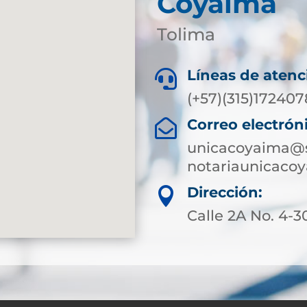
Coyaima
Tolima
Líneas de atenc

(+57)(315)172407
Correo electrón

unicacoyaima@s
notariaunicaco
Dirección:

Calle 2A No. 4-3