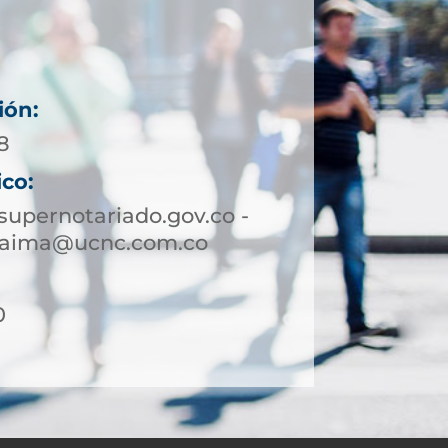
ión:
8
ico:
upernotariado.gov.co -
yaima@ucnc.com.co
0