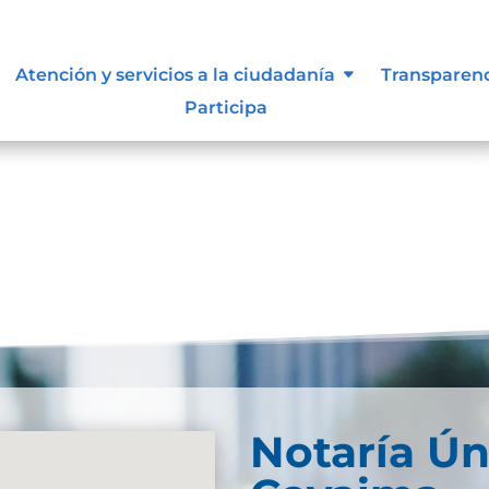
 siguen para tomar decisiones en
Atención y servicios a la ciudadanía
Transparen
Participa
Notaría Ún