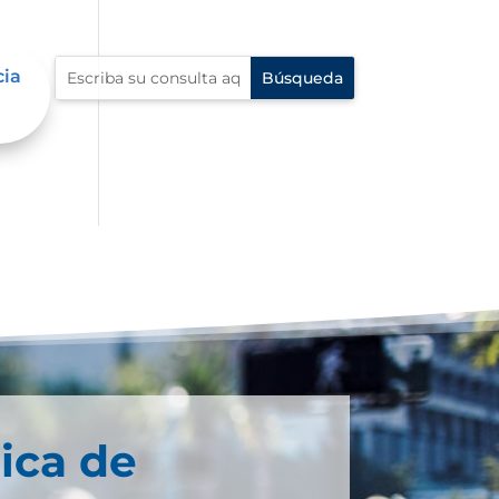
cia
ica de