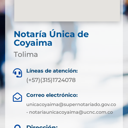
Notaría Única de
Coyaima
Tolima
Líneas de atención:

(+57)(315)1724078
Correo electrónico:

unicacoyaima@supernotariado.gov.co
- notariaunicacoyaima@ucnc.com.co
Dirección: